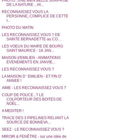
PHOTO...UNE BIEN BELLE SURPRISE
DE LA NATURE ...HI...
RECONNAISSEZ VOUS LA
PERSONNE, COMPLICE DE CETTE
I...
PHOTO DU MATIN
LES RECONNAISSEZ VOUS ? DE
SAINTE BERNADETTE au CO...
LES VOEUX DU MAIRE DE BOURG
SAINT MAURICE - 18 JAN...
MAISON d'EMILIEN - ANIMATIONS
EVENEMENTS EN JANVIE...
LES RECONNAISSEZ VOUS ?
LA MAISON D ' EMILIEN - ET FIN D'
ANNEE !
AIME - LES RECONNAISSEZ VOUS ?
COUP DE POUCE...? LE
COLPORTEUR DES BOITES DE
NOËL...
A MEDITER !
TRACE DES 3 PIPELINES RELIANT LA
SOURCE DE BONNEVA...
SEEZ - LE RECONNAISSEZ VOUS ?
MIROIR & FENÊTRE - sur une idée de