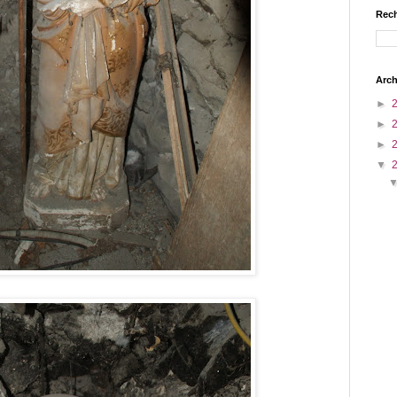
Rech
Arch
►
►
►
▼