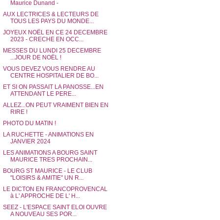
Maurice Dunand -
AUX LECTRICES & LECTEURS DE
TOUS LES PAYS DU MONDE...
JOYEUX NOËL EN CE 24 DECEMBRE
2023 - CRECHE EN OCC...
MESSES DU LUNDI 25 DECEMBRE
...JOUR DE NOËL !
VOUS DEVEZ VOUS RENDRE AU
CENTRE HOSPITALIER DE BO...
ET SI ON PASSAIT LA PANOSSE...EN
ATTENDANT LE PERE...
ALLEZ...ON PEUT VRAIMENT BIEN EN
RIRE !
PHOTO DU MATIN !
LA RUCHETTE - ANIMATIONS EN
JANVIER 2024
LES ANIMATIONS A BOURG SAINT
MAURICE TRES PROCHAIN...
BOURG ST MAURICE - LE CLUB
"LOISIRS & AMITIE" UN R...
LE DICTON EN FRANCOPROVENCAL
à L' APPROCHE DE L' H...
SEEZ - L'ESPACE SAINT ELOI OUVRE
A NOUVEAU SES POR...