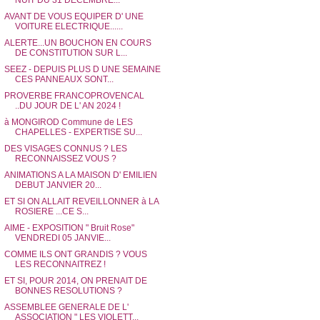
NUIT DU 31 DECEMBRE...
AVANT DE VOUS EQUIPER D' UNE
VOITURE ELECTRIQUE......
ALERTE...UN BOUCHON EN COURS
DE CONSTITUTION SUR L...
SEEZ - DEPUIS PLUS D UNE SEMAINE
CES PANNEAUX SONT...
PROVERBE FRANCOPROVENCAL
..DU JOUR DE L' AN 2024 !
à MONGIROD Commune de LES
CHAPELLES - EXPERTISE SU...
DES VISAGES CONNUS ? LES
RECONNAISSEZ VOUS ?
ANIMATIONS A LA MAISON D' EMILIEN
DEBUT JANVIER 20...
ET SI ON ALLAIT REVEILLONNER à LA
ROSIERE ...CE S...
AIME - EXPOSITION " Bruit Rose"
VENDREDI 05 JANVIE...
COMME ILS ONT GRANDIS ? VOUS
LES RECONNAITREZ !
ET SI, POUR 2014, ON PRENAIT DE
BONNES RESOLUTIONS ?
ASSEMBLEE GENERALE DE L'
ASSOCIATION " LES VIOLETT...