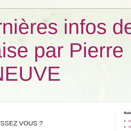
nières infos d
ise par Pierre
NEUVE
Rub
a
ISSEZ VOUS ?
c