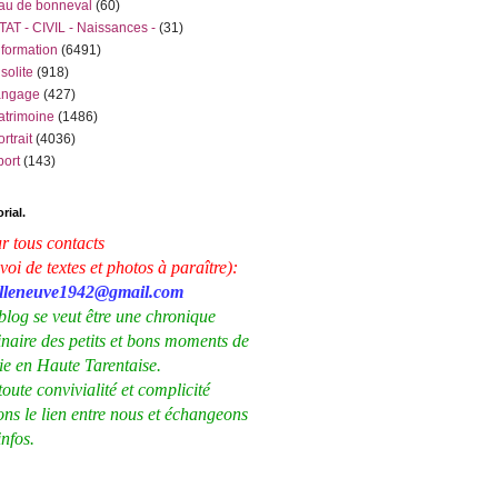
au de bonneval
(60)
TAT - CIVIL - Naissances -
(31)
nformation
(6491)
nsolite
(918)
angage
(427)
atrimoine
(1486)
ortrait
(4036)
port
(143)
rial.
r tous contacts
voi de textes et photos à paraître):
illeneuve1942@gmail.com
blog se veut être une chronique
inaire des petits et bons moments de
vie en Haute Tarentaise.
toute convivialité et complicité
ons le lien entre nous et échangeons
infos.