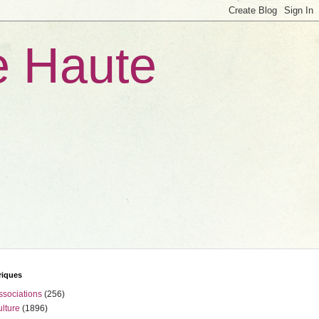
e Haute
riques
ssociations
(256)
ulture
(1896)