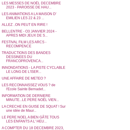
LES MESSES DE NOËL DECEMBRE
2023 - PAROISSE DE HAU...
LES ANIMATIONS A LA MAISON D'
EMILIEN LES 22 & 23 ...
ALLEZ ..ON PEUT EN RIRE !
BELLENTRE - O3 JANVIER 2024 -
APRES MIDI JEUX DE S...
FESTIVAL FILM LES ARCS -
RECOMPENCE
TRADUCTIONS DES BANDES
DESSINEES DU
FRANCOPROVENCA...
INNONDATIONS - LA PISTE CYCLABLE
LE LONG DE L'ISER...
UNE AFFAIRE DE METEO ?
LES RECONNAISSEZ VOUS ? de
l'Ecole Sainte Bernadet...
INFORMATION DE DERNIERE
MINUTE...LE PERE NOËL VIEN...
LA CRECHE EN GUISE DE SQUAT ! Sur
une idée de Maur...
LE PERE NOEL A BIEN GÂTE TOUS
LES ENFANTS A L' HEU...
A COMPTER DU 18 DECEMBRE 2023,