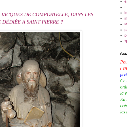
e
E
i
INT JACQUES DE COMPOSTELLE, DANS LES
i
 DÉDIÉE A SAINT PIERRE ?
l
p
p
s
Édito
Pou
( en
p.v
Ce 
ord
la 
En 
cré
les 