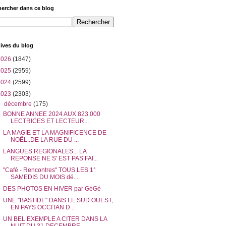
ercher dans ce blog
ives du blog
2026
(1847)
2025
(2959)
2024
(2599)
2023
(2303)
▼
décembre
(175)
BONNE ANNEE 2024 AUX 823.000
LECTRICES ET LECTEUR...
LA MAGIE ET LA MAGNIFICENCE DE
NOËL..DE LA RUE DU ...
LANGUES REGIONALES... LA
REPONSE NE S' EST PAS FAI...
"Café - Rencontres" TOUS LES 1°
SAMEDIS DU MOIS dé...
DES PHOTOS EN HIVER par GéGé
UNE "BASTIDE" DANS LE SUD OUEST,
EN PAYS OCCITAN D...
UN BEL EXEMPLE A CITER DANS LA