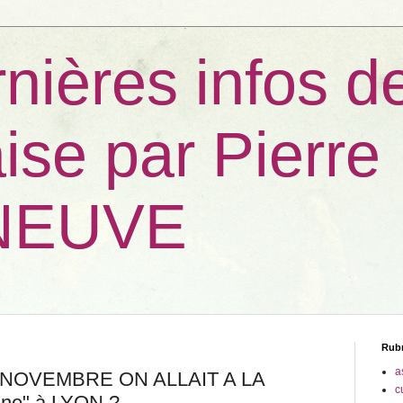
nières infos d
ise par Pierre
NEUVE
Rub
a
5 NOVEMBRE ON ALLAIT A LA
c
ine" à LYON ?