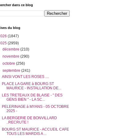
ercher dans ce blog
ives du blog
2026
(1847)
2025
(2959)
►
décembre
(210)
►
novembre
(290)
►
octobre
(256)
▼
septembre
(241)
AINSI VONT LES ROSES ....
PLACE LA GARE à BOURG ST
MAURICE - INSTALLATION DE...
LES TRETEAUX DE BLAISE - " DES
GENS BIEN " - LA SC...
PELERINAGE à MYANS - 05 OCTOBRE
2025 -
LA BERGERIE DE BONVILLARD
..RECRUTE !
BOURG ST MAURICE - ACCUEIL CAFE
TOUS LES MARDIS A ...