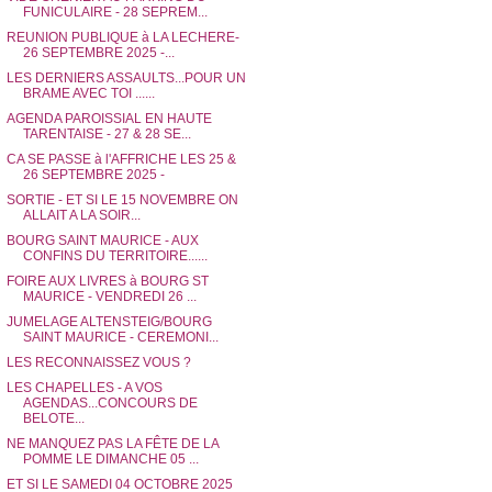
FUNICULAIRE - 28 SEPREM...
REUNION PUBLIQUE à LA LECHERE-
26 SEPTEMBRE 2025 -...
LES DERNIERS ASSAULTS...POUR UN
BRAME AVEC TOI ......
AGENDA PAROISSIAL EN HAUTE
TARENTAISE - 27 & 28 SE...
CA SE PASSE à l'AFFRICHE LES 25 &
26 SEPTEMBRE 2025 -
SORTIE - ET SI LE 15 NOVEMBRE ON
ALLAIT A LA SOIR...
BOURG SAINT MAURICE - AUX
CONFINS DU TERRITOIRE......
FOIRE AUX LIVRES à BOURG ST
MAURICE - VENDREDI 26 ...
JUMELAGE ALTENSTEIG/BOURG
SAINT MAURICE - CEREMONI...
LES RECONNAISSEZ VOUS ?
LES CHAPELLES - A VOS
AGENDAS...CONCOURS DE
BELOTE...
NE MANQUEZ PAS LA FÊTE DE LA
POMME LE DIMANCHE 05 ...
ET SI LE SAMEDI 04 OCTOBRE 2025