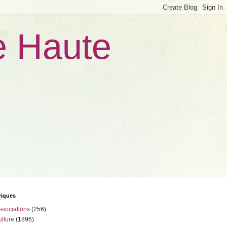
e Haute
riques
ssociations
(256)
ulture
(1896)