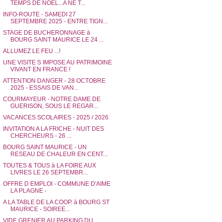
TEMPS DE NOÊL...A NE T...
INFO-ROUTE - SAMEDI 27
SEPTEMBRE 2025 - ENTRE TIGN...
STAGE DE BUCHERONNAGE à
BOURG SAINT MAURICE LE 24 ...
ALLUMEZ LE FEU ...!
UNE VISITE S IMPOSE AU PATRIMOINE
VIVANT EN FRANCE !
ATTENTION DANGER - 28 OCTOBRE
2025 - ESSAIS DE VAN...
COURMAYEUR - NOTRE DAME DE
GUERISON, SOUS LE REGAR...
VACANCES SCOLAIRES - 2025 / 2026
INVITATION A LA FRICHE - NUIT DES
CHERCHEURS - 26 ...
BOURG SAINT MAURICE - UN
RESEAU DE CHALEUR EN CENT...
TOUTES & TOUS à LA FOIRE AUX
LIVRES LE 26 SEPTEMBR...
OFFRE D EMPLOI - COMMUNE D'AIME
LA PLAGNE -
A LA TABLE DE LA COOP. à BOURG ST
MAURICE - SOIREE...
VIDE GRENIER AU PARKING DU