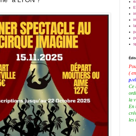
e
E
i
i
l
p
p
s
Édito
Pou
( en
p.v
Ce 
ord
la 
En 
cré
les 