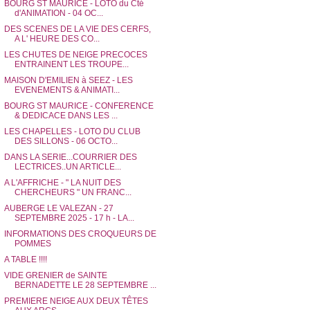
BOURG ST MAURICE - LOTO du Cté
d'ANIMATION - 04 OC...
DES SCENES DE LA VIE DES CERFS,
A L' HEURE DES CO...
LES CHUTES DE NEIGE PRECOCES
ENTRAINENT LES TROUPE...
MAISON D'EMILIEN à SEEZ - LES
EVENEMENTS & ANIMATI...
BOURG ST MAURICE - CONFERENCE
& DEDICACE DANS LES ...
LES CHAPELLES - LOTO DU CLUB
DES SILLONS - 06 OCTO...
DANS LA SERIE...COURRIER DES
LECTRICES..UN ARTICLE...
A L'AFFRICHE - " LA NUIT DES
CHERCHEURS " UN FRANC...
AUBERGE LE VALEZAN - 27
SEPTEMBRE 2025 - 17 h - LA...
INFORMATIONS DES CROQUEURS DE
POMMES
A TABLE !!!!
VIDE GRENIER de SAINTE
BERNADETTE LE 28 SEPTEMBRE ...
PREMIERE NEIGE AUX DEUX TÊTES