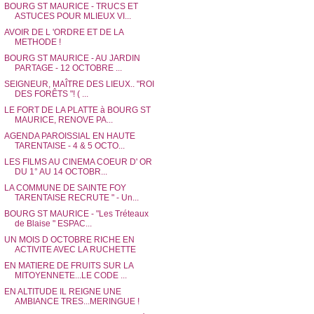
BOURG ST MAURICE - TRUCS ET
ASTUCES POUR MLIEUX VI...
AVOIR DE L 'ORDRE ET DE LA
METHODE !
BOURG ST MAURICE - AU JARDIN
PARTAGE - 12 OCTOBRE ...
SEIGNEUR, MAÎTRE DES LIEUX.. "ROI
DES FORÊTS "! ( ...
LE FORT DE LA PLATTE à BOURG ST
MAURICE, RENOVE PA...
AGENDA PAROISSIAL EN HAUTE
TARENTAISE - 4 & 5 OCTO...
LES FILMS AU CINEMA COEUR D' OR
DU 1° AU 14 OCTOBR...
LA COMMUNE DE SAINTE FOY
TARENTAISE RECRUTE " - Un...
BOURG ST MAURICE - "Les Tréteaux
de Blaise " ESPAC...
UN MOIS D OCTOBRE RICHE EN
ACTIVITE AVEC LA RUCHETTE
EN MATIERE DE FRUITS SUR LA
MITOYENNETE...LE CODE ...
EN ALTITUDE IL REIGNE UNE
AMBIANCE TRES...MERINGUE !