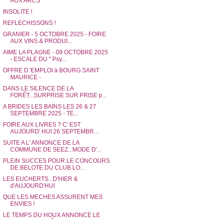
AUX ARCS
INSOLITE !
REFLECHISSONS !
GRANIER - 5 OCTOBRE 2025 - FOIRE
AUX VINS & PRODUI...
AIME LA PLAGNE - 09 OCTOBRE 2025
- ESCALE DU " Psy...
OFFRE D 'EMPLOI à BOURG SAINT
MAURICE -
DANS LE SILENCE DE LA
FORÊT...SURPRISE SUR PRISE p...
A BRIDES LES BAINS LES 26 & 27
SEPTEMBRE 2025 - TE...
FOIRE AUX LIVRES ? C' EST
AUJOURD' HUI 26 SEPTEMBR...
SUITE A L' ANNONCE DE LA
COMMUNE DE SEEZ...MODE D'...
PLEIN SUCCES POUR LE CONCOURS
DE BELOTE DU CLUB LO...
LES EUCHERTS...D'HIER &
d'AUJOURD'HUI
QUE LES MECHES ASSURENT MES
ENVIES !
LE TEMPS DU HOUX ANNONCE LE