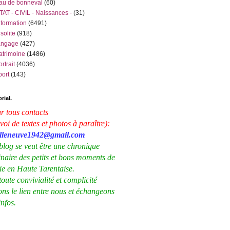
au de bonneval
(60)
TAT - CIVIL - Naissances -
(31)
nformation
(6491)
nsolite
(918)
angage
(427)
atrimoine
(1486)
ortrait
(4036)
port
(143)
rial.
r tous contacts
voi de textes et photos à paraître):
illeneuve1942@gmail.com
blog se veut être une chronique
inaire des petits et bons moments de
vie en Haute Tarentaise.
toute convivialité et complicité
ons le lien entre nous et échangeons
infos.